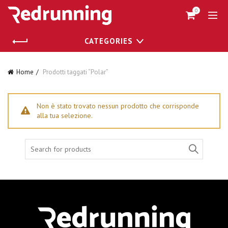
0
CATEGORIES
Home
Prodotti taggati “Polar”
Non è stato trovato nessun prodotto che corrisponde
alla tua selezione.
Search for: